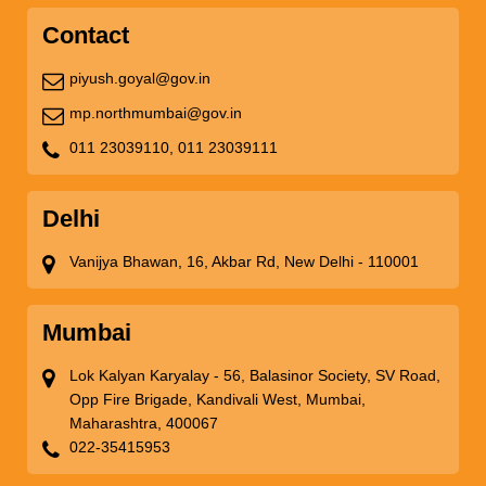
Contact
piyush.goyal@gov.in
mp.northmumbai@gov.in
011 23039110,
011 23039111
Delhi
Vanijya Bhawan, 16, Akbar Rd, New Delhi - 110001
Mumbai
Lok Kalyan Karyalay - 56, Balasinor Society, SV Road,
Opp Fire Brigade, Kandivali West, Mumbai,
Maharashtra, 400067
022-35415953