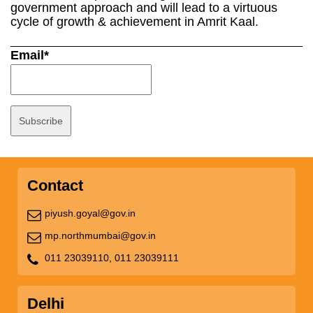
government approach and will lead to a virtuous
cycle of growth & achievement in Amrit Kaal.
Email*
Contact
piyush.goyal@gov.in
mp.northmumbai@gov.in
011 23039110,
011 23039111
Delhi