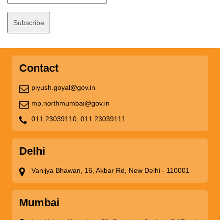
Contact
piyush.goyal@gov.in
mp.northmumbai@gov.in
011 23039110,
011 23039111
Delhi
Vanijya Bhawan, 16, Akbar Rd, New Delhi - 110001
Mumbai