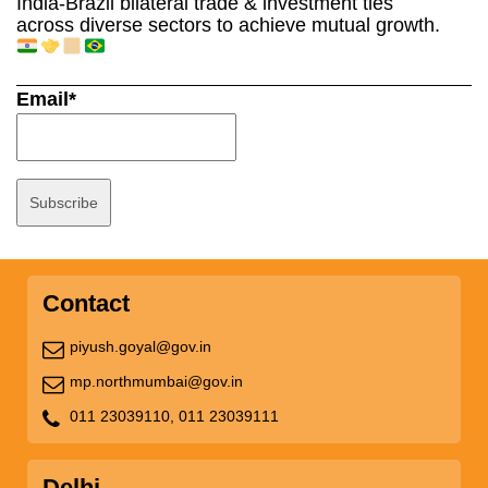
India-Brazil bilateral trade & investment ties
across diverse sectors to achieve mutual growth.
Email*
Contact
piyush.goyal@gov.in
mp.northmumbai@gov.in
011 23039110,
011 23039111
Delhi