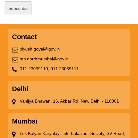
Contact
piyush.goyal@gov.in
mp.northmumbai@gov.in
011 23039110,
011 23039111
Delhi
Vanijya Bhawan, 16, Akbar Rd, New Delhi - 110001
Mumbai
Lok Kalyan Karyalay - 56, Balasinor Society, SV Road,