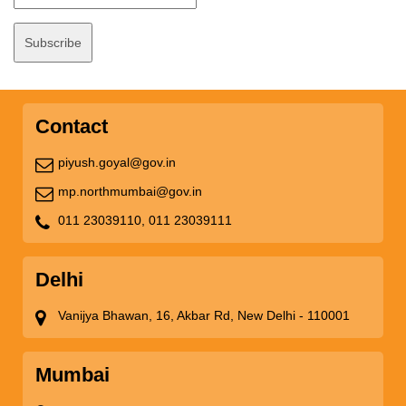
Contact
piyush.goyal@gov.in
mp.northmumbai@gov.in
011 23039110,
011 23039111
Delhi
Vanijya Bhawan, 16, Akbar Rd, New Delhi - 110001
Mumbai