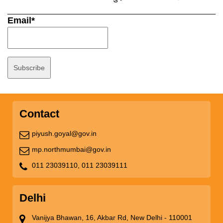
Email*
Contact
piyush.goyal@gov.in
mp.northmumbai@gov.in
011 23039110,
011 23039111
Delhi
Vanijya Bhawan, 16, Akbar Rd, New Delhi - 110001