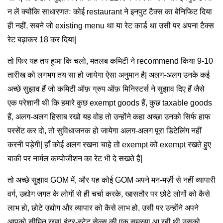
न लें क्योंकि साधारणतः कोई restaurant ने इनपुट टैक्स का बेनिफिट दिया
ही नहीं, सबने जो existing menu था या रेट कार्ड था उसी पर अपना टैक्स
रेट बढ़ाकर 18 कर दिया|
तो फिर यह तय हुआ कि चलो, मतलब कमिटी ने recommend किया 9-10
तारीख को लगभग तय सा हो जायेगा ऐसा अनुमान है| अलग-अलग उनके कई
अच्छे सुझाव हैं जो कमिटी ऑफ़ ग्रुप ऑफ़ मिनिस्टर्स ने सुझाव दिए हैं जैसे
एक परेशानी थी कि हमारे कुछ exempt goods हैं, कुछ taxable goods
हैं, अलग-अलग हिसाब रखो यह वोह तो उन्होंने कहा अच्छा उनको सिर्फ हाफ
परसेंट कर दो, तो सुविधाजनक हो जायेगा अलग-अलग पूरा डिटेलिंग नहीं
करनी पड़ेगी| हाँ कोई अलग रखना चाहे तो exempt को exempt रखते हुए
बाकी पर नार्मल कम्पोजीशन का रेट भी दे सखते हैं|
तो अच्छे सुझाव GOM में, और यह कोई GOM अपने मन-मर्ज़ी से नहीं व्यापारी
वर्ग, उद्योग जगत के लोगों से ही चर्चा करके, खासतौर पर छोटे लोगों को कैसे
लाभ हो, छोटे उद्योग और व्यापार को कैसे लाभ हो, उसी पर उन्होंने अपने
आपको सीमित रखा| इंटर-स्टेट सेल्स की एक समस्या आ रही थी उसको