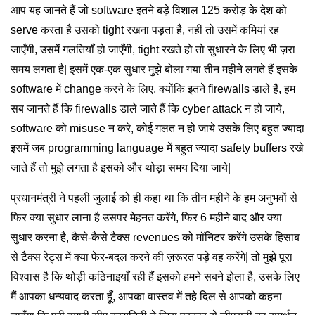
आप यह जानते हैं जो software इतने बड़े विशाल 125 करोड़ के देश को
serve करता है उसको tight रखना पड़ता है, नहीं तो उसमें कमियां रह
जाएँगी, उसमें गलतियाँ हो जाएँगी, tight रखते हो तो सुधारने के लिए भी ज़रा
समय लगता है| इसमें एक-एक सुधार मुझे बोला गया तीन महीने लगते हैं इसके
software में change करने के लिए, क्योंकि इतने firewalls डाले हैं, हम
सब जानते हैं कि firewalls डाले जाते हैं कि cyber attack न हो जाये,
software को misuse न करे, कोई गलत न हो जाये उसके लिए बहुत ज्यादा
इसमें जब programming language में बहुत ज्यादा safety buffers रखे
जाते हैं तो मुझे लगता है इसको और थोड़ा समय दिया जाये|
प्रधानमंत्री ने पहली जुलाई को ही कहा था कि तीन महीने के हम अनुभवों से
फिर क्या सुधार लाना है उसपर मेहनत करेंगे, फिर 6 महीने बाद और क्या
सुधार करना है, कैसे-कैसे टैक्स revenues को मॉनिटर करेंगे उसके हिसाब
से टैक्स रेट्स में क्या फेर-बदल करने की ज़रूरत पड़े वह करेंगे| तो मुझे पूरा
विश्वास है कि थोड़ी कठिनाइयाँ रही हैं इसको हमने सबने झेला है, उसके लिए
मैं आपका धन्यवाद करता हूँ, आपका वास्तव में तहे दिल से आपको कहना