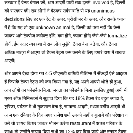
सरकार है वेस्ट बंगाल की, आम आदमी पार्टी तक इसमें involved है, दिल्ली
की सरकार की| सब लोगों ने बैठकर सर्वसम्मति से यह unanimous
decisions लिए हर एक रेट के ऊपर, प्रोसीजर के ऊपर, और सबके ध्यान
में है कि यह तो एक unknown animal है, किसी को पता नहीं कि कैसे
जाकर आगे टैक्सेज कलेक्ट होंगे, कम होंगे, ज्यादा होंगे| जैसे-जैसे formalize
होगी, ईमानदार व्यवस्था में सब लोग जुड़ेंगे, टैक्स बेस बढेगा, और टैक्स
अधिक मात्रा में आएगा तो टैक्स रेट्स कम करने के लिए हमारे हाथ में ताकत
आएगी|
और आपने देखा होगा गत 4-5 जीएसटी कमिटी मीटिंग्स में सैंकड़ों ऐसे आइटम
हैं जिसके टैक्स रेट्स को कम किया गया है, यह अपने आपसे थोड़े ही हुआ,
आप लोगों का फीडबैक मिला, जनता का फीडबैक मिला इसलिए हुआ| अभी भी
ग्रुप ऑफ़ मिनिस्टर्स ने सुझाव दिया कि यह 18% टैक्स रेट बहुत ज्यादा है,
टूरिज्म, पर्यटन में भी नुकसान देता है, सामान्य आदमी, मध्यम वर्गीय आदमी भी
आज एक रविवार के दिन अगर राजेश शर्मा उनको यहाँ न बुलाये और परेशान न
करे तो शायद किधर जाकर भोजन करेगा restaurant में अच्छा परिवार के
साथ| तो उन्होंने सुझाव दिया सभी का 12% कर दिया जाये और इनपुट टैक्स