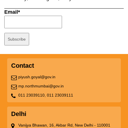
Email*
Contact
piyush.goyal@gov.in
mp.northmumbai@gov.in
011 23039110,
011 23039111
Delhi
Vanijya Bhawan, 16, Akbar Rd, New Delhi - 110001