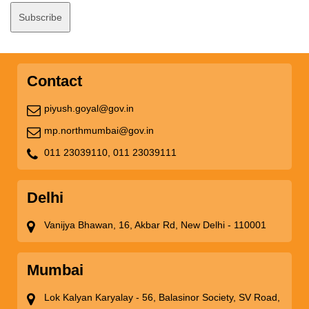
Contact
piyush.goyal@gov.in
mp.northmumbai@gov.in
011 23039110,
011 23039111
Delhi
Vanijya Bhawan, 16, Akbar Rd, New Delhi - 110001
Mumbai
Lok Kalyan Karyalay - 56, Balasinor Society, SV Road,