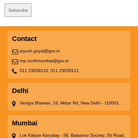
Contact
piyush.goyal@gov.in
mp.northmumbai@gov.in
011 23039110,
011 23039111
Delhi
Vanijya Bhawan, 16, Akbar Rd, New Delhi - 110001
Mumbai
Lok Kalyan Karyalay - 56, Balasinor Society, SV Road,