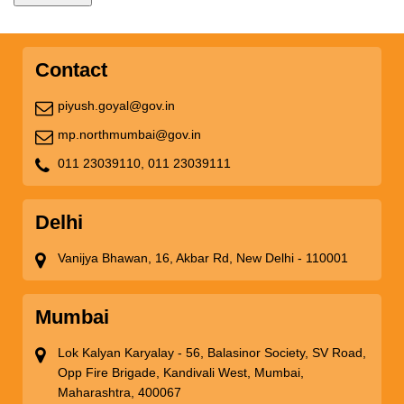
Contact
piyush.goyal@gov.in
mp.northmumbai@gov.in
011 23039110,
011 23039111
Delhi
Vanijya Bhawan, 16, Akbar Rd, New Delhi - 110001
Mumbai
Lok Kalyan Karyalay - 56, Balasinor Society, SV Road,
Opp Fire Brigade, Kandivali West, Mumbai,
Maharashtra, 400067