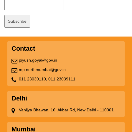
Contact
piyush.goyal@gov.in
mp.northmumbai@gov.in
011 23039110,
011 23039111
Delhi
Vanijya Bhawan, 16, Akbar Rd, New Delhi - 110001
Mumbai