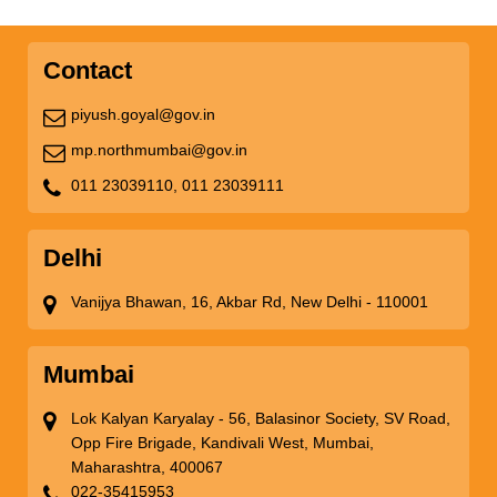
Contact
piyush.goyal@gov.in
mp.northmumbai@gov.in
011 23039110,
011 23039111
Delhi
Vanijya Bhawan, 16, Akbar Rd, New Delhi - 110001
Mumbai
Lok Kalyan Karyalay - 56, Balasinor Society, SV Road,
Opp Fire Brigade, Kandivali West, Mumbai,
Maharashtra, 400067
022-35415953