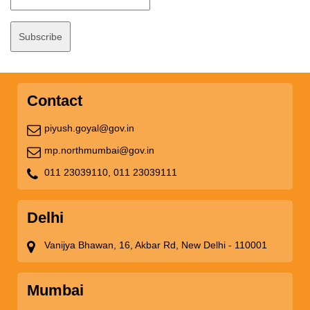
Contact
piyush.goyal@gov.in
mp.northmumbai@gov.in
011 23039110,
011 23039111
Delhi
Vanijya Bhawan, 16, Akbar Rd, New Delhi - 110001
Mumbai