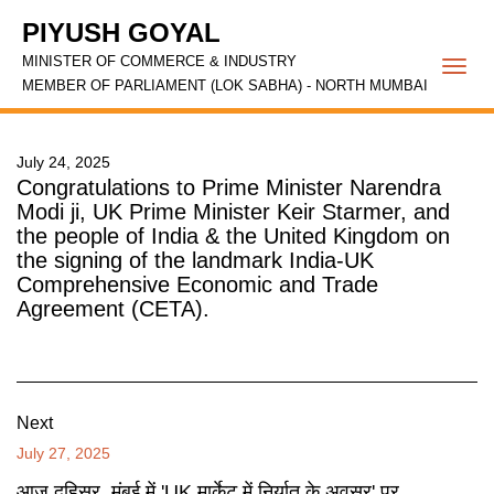
PIYUSH GOYAL
MINISTER OF COMMERCE & INDUSTRY
Togg
MEMBER OF PARLIAMENT (LOK SABHA) - NORTH MUMBAI
navi
July 24, 2025
Congratulations to Prime Minister Narendra
Modi ji, UK Prime Minister Keir Starmer, and
the people of India & the United Kingdom on
the signing of the landmark India-UK
Comprehensive Economic and Trade
Agreement (CETA).
Next
July 27, 2025
आज दहिसर, मुंबई में 'UK मार्केट में निर्यात के अवसर' पर