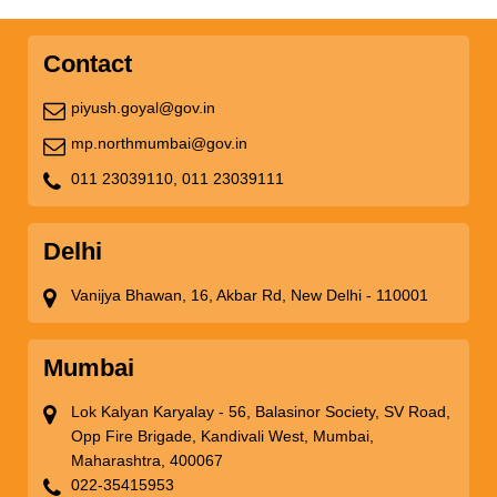
Contact
piyush.goyal@gov.in
mp.northmumbai@gov.in
011 23039110,
011 23039111
Delhi
Vanijya Bhawan, 16, Akbar Rd, New Delhi - 110001
Mumbai
Lok Kalyan Karyalay - 56, Balasinor Society, SV Road,
Opp Fire Brigade, Kandivali West, Mumbai,
Maharashtra, 400067
022-35415953