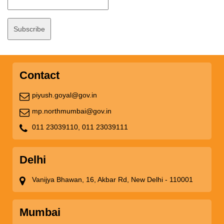
Contact
piyush.goyal@gov.in
mp.northmumbai@gov.in
011 23039110,
011 23039111
Delhi
Vanijya Bhawan, 16, Akbar Rd, New Delhi - 110001
Mumbai