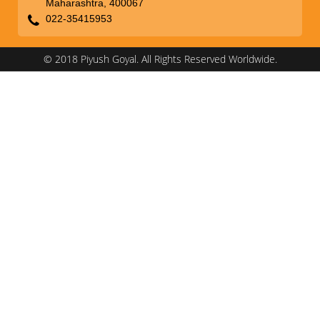
Maharashtra, 400067
022-35415953
© 2018 Piyush Goyal. All Rights Reserved Worldwide.