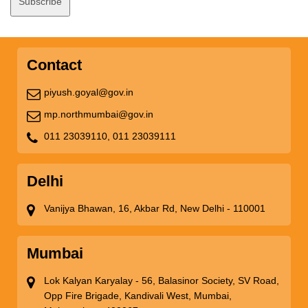
Contact
piyush.goyal@gov.in
mp.northmumbai@gov.in
011 23039110,
011 23039111
Delhi
Vanijya Bhawan, 16, Akbar Rd, New Delhi - 110001
Mumbai
Lok Kalyan Karyalay - 56, Balasinor Society, SV Road,
Opp Fire Brigade, Kandivali West, Mumbai,