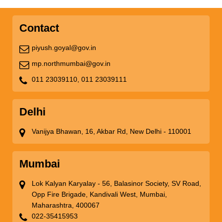
Contact
piyush.goyal@gov.in
mp.northmumbai@gov.in
011 23039110,
011 23039111
Delhi
Vanijya Bhawan, 16, Akbar Rd, New Delhi - 110001
Mumbai
Lok Kalyan Karyalay - 56, Balasinor Society, SV Road,
Opp Fire Brigade, Kandivali West, Mumbai,
Maharashtra, 400067
022-35415953