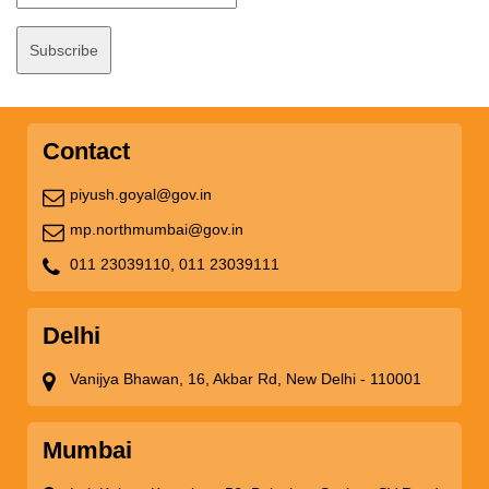
Contact
piyush.goyal@gov.in
mp.northmumbai@gov.in
011 23039110,
011 23039111
Delhi
Vanijya Bhawan, 16, Akbar Rd, New Delhi - 110001
Mumbai