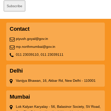
Contact
piyush.goyal@gov.in
mp.northmumbai@gov.in
011 23039110,
011 23039111
Delhi
Vanijya Bhawan, 16, Akbar Rd, New Delhi - 110001
Mumbai
Lok Kalyan Karyalay - 56, Balasinor Society, SV Road,