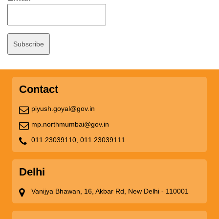
Contact
piyush.goyal@gov.in
mp.northmumbai@gov.in
011 23039110,
011 23039111
Delhi
Vanijya Bhawan, 16, Akbar Rd, New Delhi - 110001