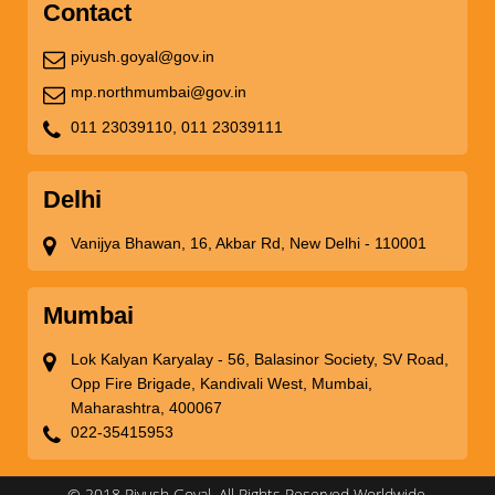
Contact
piyush.goyal@gov.in
mp.northmumbai@gov.in
011 23039110,
011 23039111
Delhi
Vanijya Bhawan, 16, Akbar Rd, New Delhi - 110001
Mumbai
Lok Kalyan Karyalay - 56, Balasinor Society, SV Road,
Opp Fire Brigade, Kandivali West, Mumbai,
Maharashtra, 400067
022-35415953
© 2018 Piyush Goyal. All Rights Reserved Worldwide.