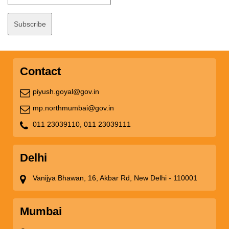
Contact
piyush.goyal@gov.in
mp.northmumbai@gov.in
011 23039110,
011 23039111
Delhi
Vanijya Bhawan, 16, Akbar Rd, New Delhi - 110001
Mumbai