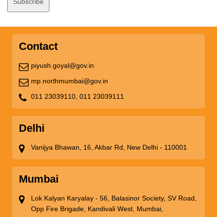
Contact
piyush.goyal@gov.in
mp.northmumbai@gov.in
011 23039110,
011 23039111
Delhi
Vanijya Bhawan, 16, Akbar Rd, New Delhi - 110001
Mumbai
Lok Kalyan Karyalay - 56, Balasinor Society, SV Road,
Opp Fire Brigade, Kandivali West, Mumbai,