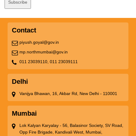
Contact
piyush.goyal@gov.in
mp.northmumbai@gov.in
011 23039110,
011 23039111
Delhi
Vanijya Bhawan, 16, Akbar Rd, New Delhi - 110001
Mumbai
Lok Kalyan Karyalay - 56, Balasinor Society, SV Road,
Opp Fire Brigade, Kandivali West, Mumbai,