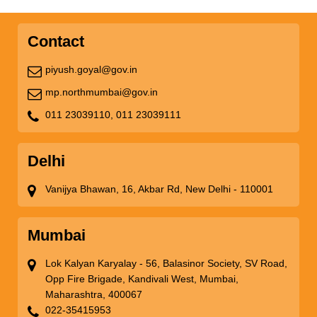
Contact
piyush.goyal@gov.in
mp.northmumbai@gov.in
011 23039110,
011 23039111
Delhi
Vanijya Bhawan, 16, Akbar Rd, New Delhi - 110001
Mumbai
Lok Kalyan Karyalay - 56, Balasinor Society, SV Road,
Opp Fire Brigade, Kandivali West, Mumbai,
Maharashtra, 400067
022-35415953