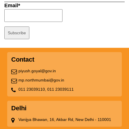
Email*
Contact
piyush.goyal@gov.in
mp.northmumbai@gov.in
011 23039110,
011 23039111
Delhi
Vanijya Bhawan, 16, Akbar Rd, New Delhi - 110001