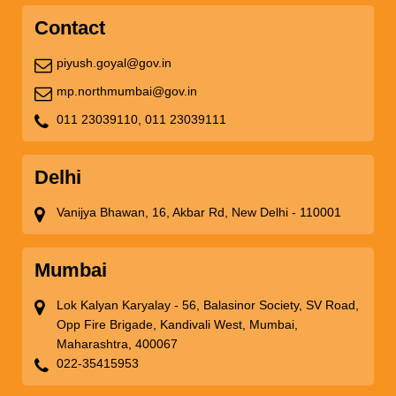
Contact
piyush.goyal@gov.in
mp.northmumbai@gov.in
011 23039110,
011 23039111
Delhi
Vanijya Bhawan, 16, Akbar Rd, New Delhi - 110001
Mumbai
Lok Kalyan Karyalay - 56, Balasinor Society, SV Road,
Opp Fire Brigade, Kandivali West, Mumbai,
Maharashtra, 400067
022-35415953