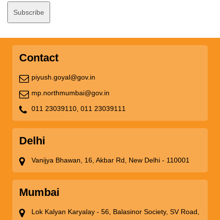
Contact
piyush.goyal@gov.in
mp.northmumbai@gov.in
011 23039110,
011 23039111
Delhi
Vanijya Bhawan, 16, Akbar Rd, New Delhi - 110001
Mumbai
Lok Kalyan Karyalay - 56, Balasinor Society, SV Road,