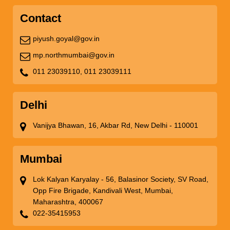
Contact
piyush.goyal@gov.in
mp.northmumbai@gov.in
011 23039110,
011 23039111
Delhi
Vanijya Bhawan, 16, Akbar Rd, New Delhi - 110001
Mumbai
Lok Kalyan Karyalay - 56, Balasinor Society, SV Road,
Opp Fire Brigade, Kandivali West, Mumbai,
Maharashtra, 400067
022-35415953