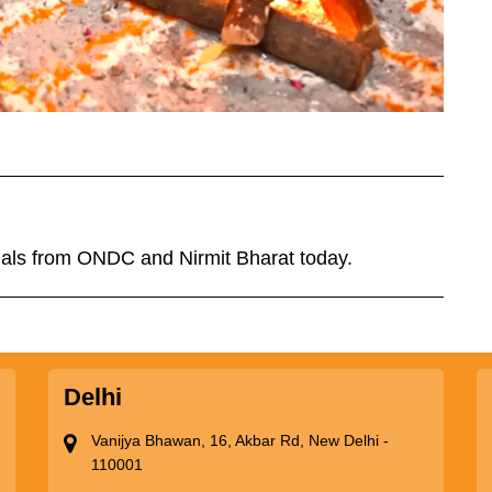
cials from ONDC and Nirmit Bharat today.
Delhi
Vanijya Bhawan, 16, Akbar Rd, New Delhi -
110001