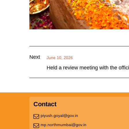
Next
June 10, 2026
Held a review meeting with the offi
Contact
piyush.goyal@gov.in
mp.northmumbai@gov.in