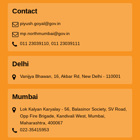
Contact
piyush.goyal@gov.in
mp.northmumbai@gov.in
011 23039110,
011 23039111
Delhi
Vanijya Bhawan, 16, Akbar Rd, New Delhi - 110001
Mumbai
Lok Kalyan Karyalay - 56, Balasinor Society, SV Road,
Opp Fire Brigade, Kandivali West, Mumbai,
Maharashtra, 400067
022-35415953