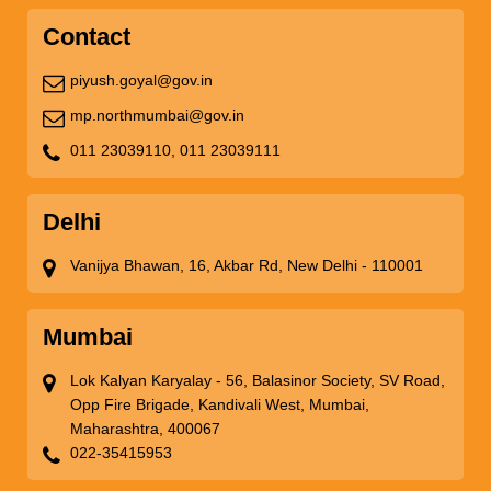
Contact
piyush.goyal@gov.in
mp.northmumbai@gov.in
011 23039110,
011 23039111
Delhi
Vanijya Bhawan, 16, Akbar Rd, New Delhi - 110001
Mumbai
Lok Kalyan Karyalay - 56, Balasinor Society, SV Road,
Opp Fire Brigade, Kandivali West, Mumbai,
Maharashtra, 400067
022-35415953