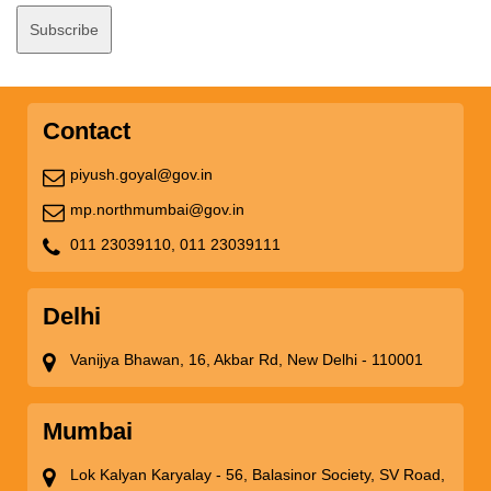
Contact
piyush.goyal@gov.in
mp.northmumbai@gov.in
011 23039110,
011 23039111
Delhi
Vanijya Bhawan, 16, Akbar Rd, New Delhi - 110001
Mumbai
Lok Kalyan Karyalay - 56, Balasinor Society, SV Road,