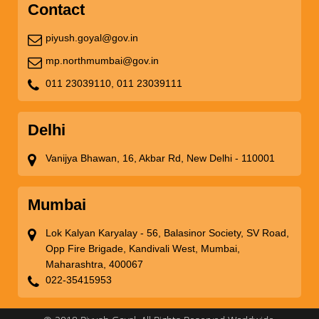
Contact
piyush.goyal@gov.in
mp.northmumbai@gov.in
011 23039110,
011 23039111
Delhi
Vanijya Bhawan, 16, Akbar Rd, New Delhi - 110001
Mumbai
Lok Kalyan Karyalay - 56, Balasinor Society, SV Road,
Opp Fire Brigade, Kandivali West, Mumbai,
Maharashtra, 400067
022-35415953