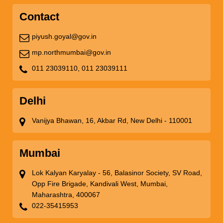
Contact
piyush.goyal@gov.in
mp.northmumbai@gov.in
011 23039110,
011 23039111
Delhi
Vanijya Bhawan, 16, Akbar Rd, New Delhi - 110001
Mumbai
Lok Kalyan Karyalay - 56, Balasinor Society, SV Road,
Opp Fire Brigade, Kandivali West, Mumbai,
Maharashtra, 400067
022-35415953