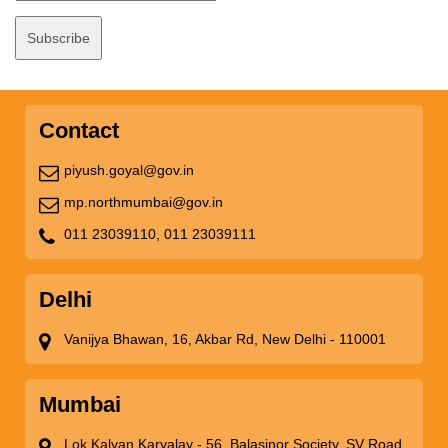
Contact
piyush.goyal@gov.in
mp.northmumbai@gov.in
011 23039110,
011 23039111
Delhi
Vanijya Bhawan, 16, Akbar Rd, New Delhi - 110001
Mumbai
Lok Kalyan Karyalay - 56, Balasinor Society, SV Road,