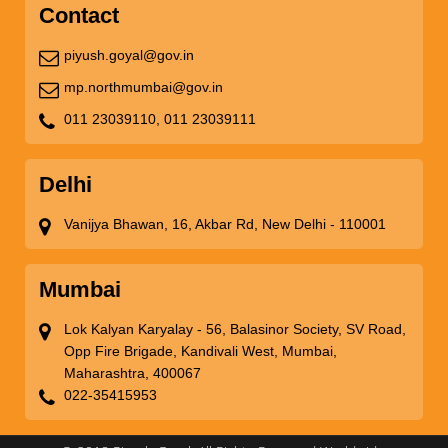
Contact
piyush.goyal@gov.in
mp.northmumbai@gov.in
011 23039110,
011 23039111
Delhi
Vanijya Bhawan, 16, Akbar Rd, New Delhi - 110001
Mumbai
Lok Kalyan Karyalay - 56, Balasinor Society, SV Road,
Opp Fire Brigade, Kandivali West, Mumbai,
Maharashtra, 400067
022-35415953