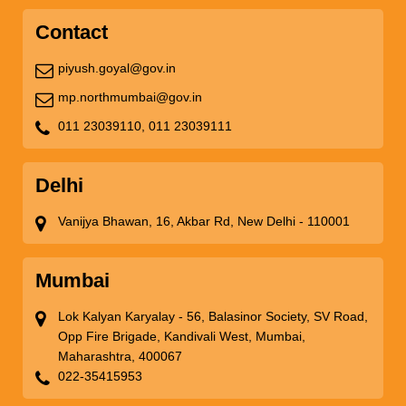
Contact
piyush.goyal@gov.in
mp.northmumbai@gov.in
011 23039110,
011 23039111
Delhi
Vanijya Bhawan, 16, Akbar Rd, New Delhi - 110001
Mumbai
Lok Kalyan Karyalay - 56, Balasinor Society, SV Road,
Opp Fire Brigade, Kandivali West, Mumbai,
Maharashtra, 400067
022-35415953