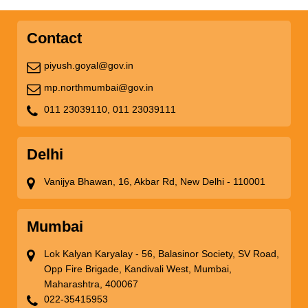
Contact
piyush.goyal@gov.in
mp.northmumbai@gov.in
011 23039110,
011 23039111
Delhi
Vanijya Bhawan, 16, Akbar Rd, New Delhi - 110001
Mumbai
Lok Kalyan Karyalay - 56, Balasinor Society, SV Road,
Opp Fire Brigade, Kandivali West, Mumbai,
Maharashtra, 400067
022-35415953