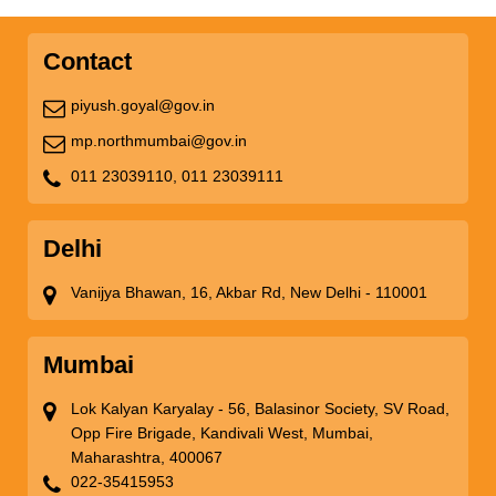
Contact
piyush.goyal@gov.in
mp.northmumbai@gov.in
011 23039110,
011 23039111
Delhi
Vanijya Bhawan, 16, Akbar Rd, New Delhi - 110001
Mumbai
Lok Kalyan Karyalay - 56, Balasinor Society, SV Road,
Opp Fire Brigade, Kandivali West, Mumbai,
Maharashtra, 400067
022-35415953