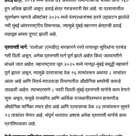
हवाई क्षेत्र
: २०१४ मध्ये केवळ ७४ असलेली विमानतळांची संख्या आज १६०
हून अधिक झाली असून, हवाई क्षेत्र गरुडभरारी घेत आहे. या प्रवासातील
सुवर्णक्षण म्हणजे ऑक्टोबर २०२५ मध्ये पंतप्रधानांच्या हस्ते उद्घाटन झालेले
नवी मुंबई आंतरराष्ट्रीय विमानतळ, ज्यामुळे मुंबई महानगर क्षेत्राची हवाई
वाहतूक क्षमता दुप्पट झाली आहे.
द्रुतगती मार्ग:
‘रालोआ’ (एनडीए) सरकारने रस्ते पायाभूत सुविधांना प्रचंड
गती दिली असून, अनेक द्रुतगती मार्ग पूर्ण झाले आहेत किंवा जलदगतीने
बांधले जात आहेत. महाराष्ट्रात जून २०२५ मध्ये नागपूर-मुंबई समृद्धी महामार्ग
पूर्ण झाला असून, त्यामुळे प्रवासाचा वेळ १६ तासांवरून अवघ्या ८ तासांवर
आला आहे आणि विदर्भ-मराठवाडा विभागातील औद्योगिक क्षमतेची कवाडे
उघडली आहेत. त्याचप्रमाणे ८ पदरी दिल्ली-मुंबई द्रुतगती मार्गाचे काम वेगाने
सुरू असून, यामुळे राजकीय आणि आर्थिक राजधानींदरम्यान हायस्पीड
औद्योगिक मार्गिका तयार होत आहे आणि प्रवासाचा वेळ २४ तासांवरून सुमारे
१२ तासांवर येणार आहे. संपूर्ण भारतात अशाच अनेक द्रुतगती मार्गाचे काम
प्रगतिपथावर आहे.