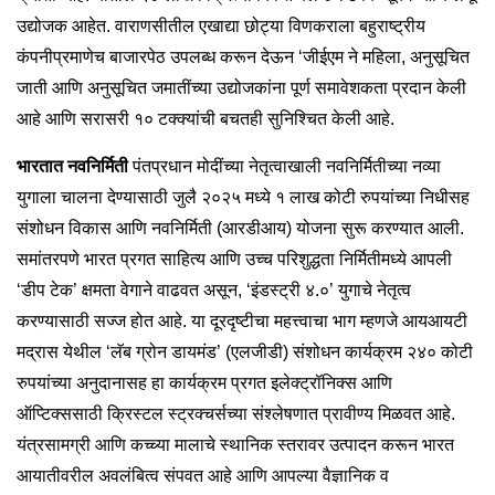
उद्योजक आहेत. वाराणसीतील एखाद्या छोट्या विणकराला बहुराष्ट्रीय
कंपनीप्रमाणेच बाजारपेठ उपलब्ध करून देऊन ‘जीईएम ने महिला, अनुसूचित
जाती आणि अनुसूचित जमातींच्या उद्योजकांना पूर्ण समावेशकता प्रदान केली
आहे आणि सरासरी १० टक्क्यांची बचतही सुनिश्चित केली आहे.
भारतात नवनिर्मिती
पंतप्रधान मोदींच्या नेतृत्वाखाली नवनिर्मितीच्या नव्या
युगाला चालना देण्यासाठी जुलै २०२५ मध्ये १ लाख कोटी रुपयांच्या निधीसह
संशोधन विकास आणि नवनिर्मिती (आरडीआय) योजना सुरू करण्यात आली.
समांतरपणे भारत प्रगत साहित्य आणि उच्च परिशुद्धता निर्मितीमध्ये आपली
‘डीप टेक’ क्षमता वेगाने वाढवत असून, ‘इंडस्ट्री ४.०’ युगाचे नेतृत्व
करण्यासाठी सज्ज होत आहे. या दूरदृष्टीचा महत्त्वाचा भाग म्हणजे आयआयटी
मद्रास येथील ‘लॅब ग्रोन डायमंड’ (एलजीडी) संशोधन कार्यक्रम २४० कोटी
रुपयांच्या अनुदानासह हा कार्यक्रम प्रगत इलेक्ट्रॉनिक्स आणि
ऑप्टिक्ससाठी क्रिस्टल स्ट्रक्चर्सच्या संश्लेषणात प्रावीण्य मिळवत आहे.
यंत्रसामग्री आणि कच्च्या मालाचे स्थानिक स्तरावर उत्पादन करून भारत
आयातीवरील अवलंबित्व संपवत आहे आणि आपल्या वैज्ञानिक व