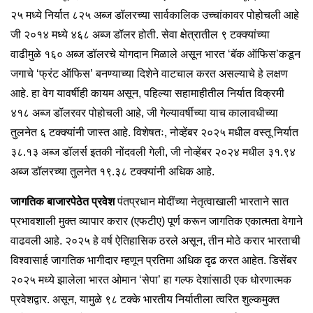
२५ मध्ये निर्यात ८२५ अब्ज डॉलरच्या सार्वकालिक उच्चांकावर पोहोचली आहे
जी २०१४ मध्ये ४६८ अब्ज डॉलर होती. सेवा क्षेत्रातील ९ टक्क्यांच्या
वाढीमुळे १६० अब्ज डॉलरचे योगदान मिळाले असून भारत ‘बॅक ऑफिस’कडून
जगाचे ‘फ्रंट ऑफिस’ बनण्याच्या दिशेने वाटचाल करत असल्याचे हे लक्षण
आहे. हा वेग यावर्षीही कायम असून, पहिल्या सहामाहीतील निर्यात विक्रमी
४१८ अब्ज डॉलरवर पोहोचली आहे, जी गेल्यावर्षीच्या याच कालावधीच्या
तुलनेत ६ टक्क्यांनी जास्त आहे. विशेषतः, नोव्हेंबर २०२५ मधील वस्तू निर्यात
३८.१३ अब्ज डॉलर्स इतकी नोंदवली गेली, जी नोव्हेंबर २०२४ मधील ३१.९४
अब्ज डॉलरच्या तुलनेत १९.३८ टक्क्यांनी अधिक आहे.
जागतिक बाजारपेठेत प्रवेश
पंतप्रधान मोदींच्या नेतृत्वाखाली भारताने सात
प्रभावशाली मुक्त व्यापार करार (एफटीए) पूर्ण करून जागतिक एकात्मता वेगाने
वाढवली आहे. २०२५ हे वर्ष ऐतिहासिक ठरले असून, तीन मोठे करार भारताची
विश्वासार्ह जागतिक भागीदार म्हणून प्रतिमा अधिक दृढ करत आहेत. डिसेंबर
२०२५ मध्ये झालेला भारत ओमान ‘सेपा’ हा गल्फ देशांसाठी एक धोरणात्मक
प्रवेशद्वार. असून, यामुळे ९८ टक्के भारतीय निर्यातीला त्वरित शुल्कमुक्त