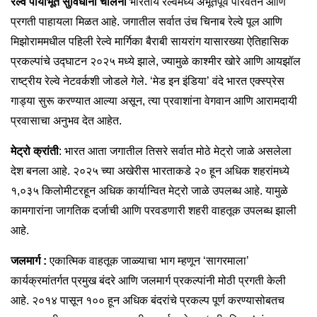
रेल्वे पायाभूत सुविधांना चालना
भारतीय रेल्वेमध्ये अभूतपूर्व परिवर्तन आणि
प्रगती पाहायला मिळत आहे. जगातील सर्वात उंच चिनाब रेल्वे पूल आणि
मिझोराममधील पहिली रेल्वे मार्गिका बैराबी सायरांग यासारख्या ऐतिहासिक
प्रकल्पांचे उद्घाटन २०२५ मध्ये झाले, ज्यामुळे काश्मीर खोरे आणि आयझॉल
राष्ट्रीय रेल्वे नेटवर्कशी जोडले गेले. ‘मेड इन इंडिया’ वंदे भारत एक्स्प्रेस
गाड्या सुरू करण्यात आल्या असून, त्या प्रवाशांना वेगवान आणि आरामदायी
प्रवासाचा अनुभव देत आहेत.
मेट्रो क्रांती
: भारत आता जगातील तिसरे सर्वात मोठे मेट्रो जाळे असलेला
देश बनला आहे. २०२५ च्या अखेरीस भारताकडे २० हून अधिक शहरांमध्ये
१,०३५ किलोमीटरहून अधिक कार्यान्वित मेट्रो जाळे उपलब्ध आहे. यामुळे
कामगारांना जागतिक दर्जाची आणि परवडणारी शहरी वाहतूक उपलब्ध झाली
आहे.
जलमार्ग :
एकात्मिक वाहतूक जाळ्याचा भाग म्हणून ‘सागरमाला’
कार्यक्रमांतर्गत प्रमुख बंदरे आणि जलमार्ग प्रकल्पांनी मोठी प्रगती केली
आहे. २०१४ पासून १०० हून अधिक बंदरांचे प्रकल्प पूर्ण करण्यासोबतच