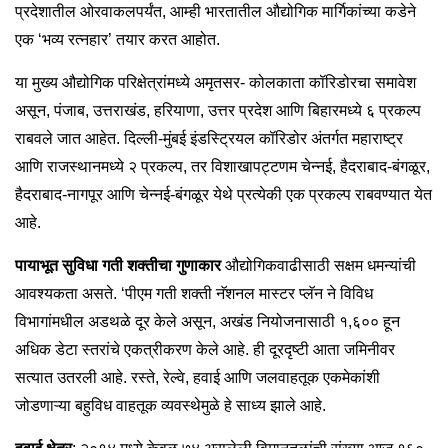
प्रदेशातील ओरवाकलपर्यंत, आम्ही भारतातील औद्योगिक मार्गिकांच्या कडेने
एक ‘भव्य रत्नहार’ तयार करत आहोत.
या मुख्य औद्योगिक परिक्षेत्रांमध्ये अमृतसर- कोलकाता कॉरिडोरचा समावेश
असून, पंजाब, उत्तराखंड, हरियाणा, उत्तर प्रदेश आणि बिहारमध्ये ६ प्रकल्प
राबवले जात आहेत. दिल्ली-मुंबई इंडस्ट्रियल कॉरिडोर अंतर्गत महाराष्ट्र
आणि राजस्थानमध्ये २ प्रकल्प, तर विशाखापट्टणम चेन्नई, हैदराबाद-बंगळूर,
हैदराबाद-नागपूर आणि चेन्नई-बंगळूर येथे प्रत्येकी एक प्रकल्प राबवण्यात येत
आहे.
पायाभूत सुविधा गती शक्तीचा गुणाकार
औद्योगिकवाढीसाठी सक्षम धमन्यांची
आवश्यकता असते. ‘पीएम गती शक्ती नॅशनल मास्टर प्लॅन ने विविध
विभागांमधील अडथळे दूर केले असून, अखंड नियोजनासाठी १,६०० हून
अधिक डेटा स्तरांचे एकत्रीकरण केले आहे. ही दूरदृष्टी आता जमिनीवर
सत्यात उतरली आहे. रस्ते, रेल्वे, हवाई आणि जलवाहतूक एकमेकांशी
जोडणाऱ्या बहुविध वाहतूक व्यवस्थेमुळे हे साध्य झाले आहे.