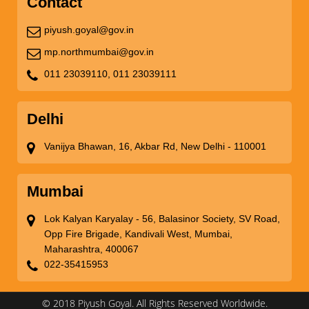
Contact
piyush.goyal@gov.in
mp.northmumbai@gov.in
011 23039110,
011 23039111
Delhi
Vanijya Bhawan, 16, Akbar Rd, New Delhi - 110001
Mumbai
Lok Kalyan Karyalay - 56, Balasinor Society, SV Road,
Opp Fire Brigade, Kandivali West, Mumbai,
Maharashtra, 400067
022-35415953
© 2018 Piyush Goyal. All Rights Reserved Worldwide.