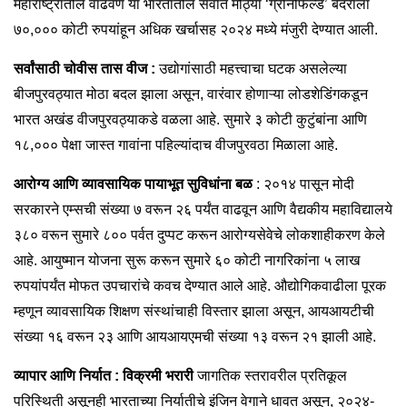
महाराष्ट्रातील वाढवण या भारतातील सर्वात मोठ्या ‘ग्रीनफिल्ड’ बंदराला
७०,००० कोटी रुपयांहून अधिक खर्चासह २०२४ मध्ये मंजुरी देण्यात आली.
सर्वांसाठी चोवीस तास वीज :
उद्योगांसाठी महत्त्वाचा घटक असलेल्या
बीजपुरवठ्यात मोठा बदल झाला असून, वारंवार होणाऱ्या लोडशेडिंगकडून
भारत अखंड वीजपुरवठ्याकडे वळला आहे. सुमारे ३ कोटी कुटुंबांना आणि
१८,००० पेक्षा जास्त गावांना पहिल्यांदाच वीजपुरवठा मिळाला आहे.
आरोग्य आणि व्यावसायिक पायाभूत सुविधांना बळ
: २०१४ पासून मोदी
सरकारने एम्सची संख्या ७ वरून २६ पर्यंत वाढवून आणि वैद्यकीय महाविद्यालये
३८० वरून सुमारे ८०० पर्वत दुप्पट करून आरोग्यसेवेचे लोकशाहीकरण केले
आहे. आयुष्मान योजना सुरू करून सुमारे ६० कोटी नागरिकांना ५ लाख
रुपयांपर्यंत मोफत उपचारांचे कवच देण्यात आले आहे. औद्योगिकवाढीला पूरक
म्हणून व्यावसायिक शिक्षण संस्थांचाही विस्तार झाला असून, आयआयटीची
संख्या १६ वरून २३ आणि आयआयएमची संख्या १३ वरून २१ झाली आहे.
व्यापार आणि निर्यात : विक्रमी भरारी
जागतिक स्तरावरील प्रतिकूल
परिस्थिती असूनही भारताच्या निर्यातीचे इंजिन वेगाने धावत असून, २०२४-