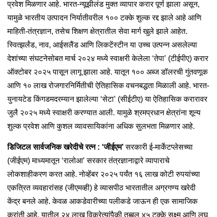
प्रवेश मिळणार आहे. भारत-न्यूझीलंड मुक्त व्यापार करार पूर्ण झाला असून,
यामुळे भारतीय उत्पादन निर्यातीवरील १०० टक्के शुल्क रद्द झाले आहे आणि
माहिती-तंत्रज्ञान, तसेच शिक्षण क्षेत्रातील सेवा मार्ग खुले झाले आहेत.
स्वित्झर्लंड, नाव, आईसलैंड आणि लिकटेंस्टीन या उच्च उत्पन्न असलेल्या
देशांच्या संघटनेसोबत मार्च २०२४ मध्ये स्वाक्षरी केलेला ‘तेपा’ (टीईपीए) करार
ऑक्टोबर २०२५ पासून लागू झाला आहे. यातून १०० अब्ज डॉलरची गुंतवणूक
आणि १० लाख रोजगारनिर्मितीची ऐतिहासिक वचनबद्धता मिळाली आहे. भारत-
युनायटेड किंगडमदरम्यान झालेल्या ‘सेटा’ (सीईटीए) या ऐतिहासिक करारावर
जुलै २०२५ मध्ये स्वाक्षरी करण्यात आली. यामुळे श्रमप्रधान क्षेत्रांना शून्य
शुल्क प्रवेश आणि कुशल व्यावसायिकांना अधिक सुलभता मिळणार आहे.
डिजिटल सार्वजनिक खरेदीचे रत्न : ‘जीईएम’
सरकारी ई-मार्केटप्लेसच्या
(जीईएम) माध्यमातून ‘रालोआ’ सरकार तंत्रज्ञानाद्वारे व्यापाराचे
लोकशाहीकरण करत आहे. नोव्हेंबर २०२५ पर्यंत १६ लाख कोटी रुपयांच्या
एकत्रित व्यवहारांसह (जीएमव्ही) हे व्यासपीठ भारतातील अग्रगण्य खरेदी
केंद्र बनले आहे. केवळ आकडेवारीच्या पलीकडे जाऊन ही एक सामाजिक
क्रांती आहे. यातील २४ लाख विक्रेत्यांपैकी तब्बल ४५ टक्के सूक्ष्म आणि लघू