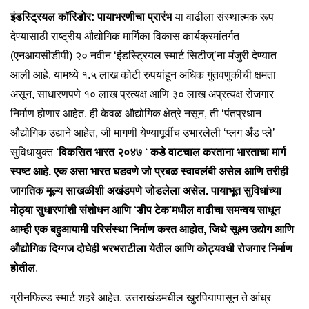
इंडस्ट्रियल कॉरिडोर: पायाभरणीचा प्रारंभ
या वाढीला संस्थात्मक रूप
देण्यासाठी राष्ट्रीय औद्योगिक मार्गिका विकास कार्यक्रमांतर्गत
(एनआयसीडीपी) २० नवीन ‘इंडस्ट्रियल स्मार्ट सिटीज्’ना मंजुरी देण्यात
आली आहे. यामध्ये १.५ लाख कोटी रुपयांहून अधिक गुंतवणुकीची क्षमता
असून, साधारणपणे १० लाख प्रत्यक्ष आणि ३० लाख अप्रत्यक्ष रोजगार
निर्माण होणार आहेत. ही केवळ औद्योगिक क्षेत्रे नसून, ती ‘पंतप्रधान
औद्योगिक उद्याने आहेत, जी मागणी येण्यापूर्वीच उभारलेली ‘प्लग अँड प्ले’
सुविधायुक्त
‘विकसित भारत २०४७ ‘ कडे वाटचाल करताना भारताचा मार्ग
स्पष्ट आहे. एक असा भारत घडवणे जो प्रबळ स्वावलंबी असेल आणि तरीही
जागतिक मूल्य साखळीशी अखंडपणे जोडलेला असेल. पायाभूत सुविधांच्या
मोठ्या सुधारणांशी संशोधन आणि ‘डीप टेक’मधील वाढीचा समन्वय साधून
आम्ही एक बहुआयामी परिसंस्था निर्माण करत आहोत, जिथे सूक्ष्म उद्योग आणि
औद्योगिक दिग्गज दोघेही भरभराटीला येतील आणि कोट्यवधी रोजगार निर्माण
होतील
.
ग्रीनफिल्ड स्मार्ट शहरे आहेत. उत्तराखंडमधील खुरपियापासून ते आंध्र