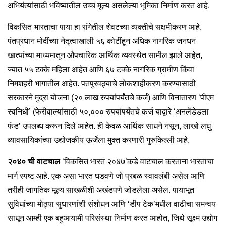
अभियंत्यांसाठी भविष्यातील उच्च मूल्य असलेल्या भूमिका निर्माण करत आहे.
विकसित भारताचा पाया हा रांगेतील शेवटच्या व्यक्तीचे सक्षमीकरण आहे.
पंतप्रधान मोदींच्या नेतृत्वाखाली ५६ कोटींहून अधिक नागरिक जनधन
खात्यांच्या माध्यमातून औपचारिक आर्थिक व्यवस्थेत सामील झाले आहेत,
ज्यात ५५ टक्के महिला आहेत आणि ६७ टक्के नागरिक ग्रामीण किंवा
निमशहरी भागातील आहेत. पतपुरवठ्याचे लोकशाहीकरण करण्यासाठी
सरकारने मुद्रा योजना (२० लाख रुपयांपर्यंतचे कर्ज) आणि विनातारण ‘पीएम
स्वनिधी’ (फेरीवाल्यांसाठी ५०,००० रुपयांपर्यंतचे कर्ज याद्वारे ‘अनलेंडेडला
फंड’ उपलब्ध करून दिले आहेत. ही केवळ आर्थिक साधने नसून, लाखो लघु
व्यावसायिकांच्या उद्योजकीय ऊर्जेला मुक्त करणारी गुरुकिल्ली आहे.
२०४० ची वाटचाल
‘विकसित भारत २०४७’कडे वाटचाल करताना भारताचा
मार्ग स्पष्ट आहे. एक असा भारत घडवणे जो प्रबळ स्वावलंबी असेल आणि
तरीही जागतिक मूल्य साखळीशी अखंडपणे जोडलेला असेल. पायाभूत
सुविधांच्या मोठ्या सुधारणांशी संशोधन आणि ‘डीप टेक’मधील वाढीचा समन्वय
साधून आम्ही एक बहुआयामी परिसंस्था निर्माण करत आहोत, जिथे सूक्ष्म उद्योग