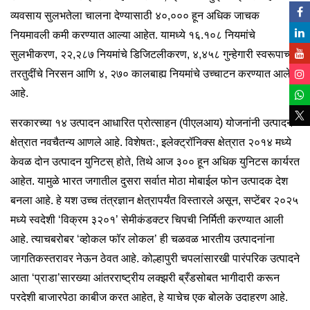
व्यवसाय सुलभतेला चालना देण्यासाठी ४०,००० हून अधिक जाचक
नियमावली कमी करण्यात आल्या आहेत. यामध्ये १६.१०८ नियमांचे
सुलभीकरण, २२,२८७ नियमांचे डिजिटलीकरण, ४,४५८ गुन्हेगारी स्वरूपाच्या
तरतुदींचे निरसन आणि ४, २७० कालबाह्य नियमांचे उच्चाटन करण्यात आले
आहे.
सरकारच्या १४ उत्पादन आधारित प्रोत्साहन (पीएलआय) योजनांनी उत्पादन
क्षेत्रात नवचैतन्य आणले आहे. विशेषतः, इलेक्ट्रॉनिक्स क्षेत्रात २०१४ मध्ये
केवळ दोन उत्पादन युनिटस् होते, तिथे आज ३०० हून अधिक युनिटस कार्यरत
आहेत. यामुळे भारत जगातील दुसरा सर्वात मोठा मोबाईल फोन उत्पादक देश
बनला आहे. हे यश उच्च तंत्रज्ञान क्षेत्रापर्यंत विस्तारले असून, सप्टेंबर २०२५
मध्ये स्वदेशी ‘विक्रम ३२०१’ सेमीकंडक्टर चिपची निर्मिती करण्यात आली
आहे. त्याचबरोबर ‘व्होकल फॉर लोकल’ ही चळवळ भारतीय उत्पादनांना
जागतिकस्तरावर नेऊन ठेवत आहे. कोल्हापुरी चपलांसारखी पारंपरिक उत्पादने
आता ‘प्राडा’सारख्या आंतरराष्ट्रीय लक्झरी ब्रँडसोबत भागीदारी करून
परदेशी बाजारपेठा काबीज करत आहेत, हे याचेच एक बोलके उदाहरण आहे.